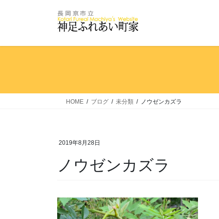
コ
ナ
ン
ビ
テ
ゲ
ン
ー
ツ
シ
へ
ョ
ス
ン
キ
に
ッ
移
HOME
ブログ
未分類
ノウゼンカズラ
プ
動
2019年8月28日
ノウゼンカズラ